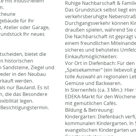
e mit industriellem
Ruhige Nachbarschaft & Famili
n.
Das Grundstück selbst liegt ein
Scheune
verkehrsberuhigte Nebenstraß
gebäude für Ihr
Durchgangsverkehr können Ki
, Atelier oder Garage,
draußen spielen, während Sie 
rundstück Ihr neues
Die Nachbarschaft ist gepräg
einem freundlichen Miteinander 
sicheres und behütetes Umfel
ntscheiden, bietet die
Einkaufsmöglichkeiten:
n historischen
Vor Ort in Diefenbach: Für den 
n Sandsteine, Ziegel und
„Speisekammer“ (ein liebevoll 
weder in den Neubau
tolle Auswahl an regionalen Le
erkauft werden.
Gemüse und Backwaren.
ls nur Bauland. Es ist
In Sternenfels (ca. 3 Min.): Hie
en, die das Besondere
EDEKA-Markt für den Wochenei
ibilität legen.
mit gemütlichen Cafés.
 Besichtigungstermin.
Bildung & Betreuung:
Kindergärten: Diefenbach verf
kommunalen Kindergarten. In S
evangelischen Kindergarten und