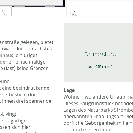
nstraße gelegen, bietet
inwand für Ihr nächstes
Grundstück
haus, ein uriges
der eine nachhaltige
ca. 651 m m²
ie (fast) keine Grenzen
heune
t eine beeindruckende
Lage
erk besticht durch
Wohnen, wo andere Urlaub mach
et Ihnen drei spannende
Dieses Baugrundstück befindet 
Lagen des Naturparks Stromber
t-Living)
anerkannten Erholungsort Dief
einzigartiges
dörfliche Geborgenheit mit ein
ssen sich hier
nur noch selten findet.