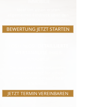
IMMOBILIE
Ideal um einen ersten
allgemeinen Eindruck über den
Wert Ihrer Immobilie zu erhalten.
BEWERTUNG JETZT STARTEN
KOSTENLOSE
DETAILLIERTE
WERTANALYSE
IHRER
IMMOBILIE
Die optimale und detaillierte
Wertermittlung für einen
erfolgreichen Verkauf Ihrer
Immobilie.
JETZT TERMIN VEREINBAREN