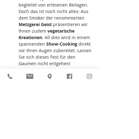
begleitet von erlesenen Beilagen. 
Doch das ist noch nicht alles: Aus 
dem Smoker der renommierten 
Metzgerei Geist
 präsentieren wir 
Ihnen zudem 
vegetarische 
Kreationen
. All dies wird in einem 
spannenden 
Show-Cooking
 direkt 
vor Ihren Augen zubereitet. Lassen 
Sie sich dieses Fest für den 
Gaumen nicht entgehen!
Dessert
Eine Reise für die Sinne 
als krönender 
Abschluss: Hotel Krone 
präsentiert 
"Kulinarische Welten | 