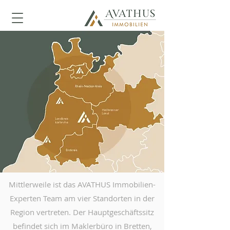
Mittlerweile ist das AVATHUS Immobilien-
Experten Team am vier Standorten in der
Region vertreten. Der Hauptgeschäftssitz
befindet sich im Maklerbüro in Bretten,