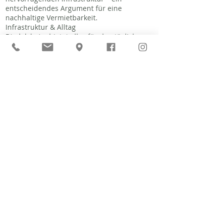
entscheidendes Argument für eine
nachhaltige Vermietbarkeit.
Infrastruktur & Alltag
Diedelsheim bietet alles für den täglichen
Bedarf direkt vor der Haustür.
Verschiedene Einkaufsmöglichkeiten,
Supermärkte und lokale Dienstleister sind
in wenigen Minuten erreichbar. Die
medizinische Versorgung ist durch
ansässige Ärzte und die Nähe zur Brettener
Kernstadt (inklusive Klinik) bestens
gewährleistet.
Familie & Bildung
Für Familien ist die Lage ideal: Ein
Kindergarten sowie eine Grundschule
befinden sich direkt im Ortsteil und sind
sicher erreichbar. Weiterführende Schulen
aller Zweige (Gymnasien, Real- und
Gemeinschaftsschulen) liegen im nur ca. 2
km entfernten Zentrum von Bretten und
sind hervorragend vernetzt.
Mobilität & Verkehrsanbindung
Die Lage besticht durch ihre strategische