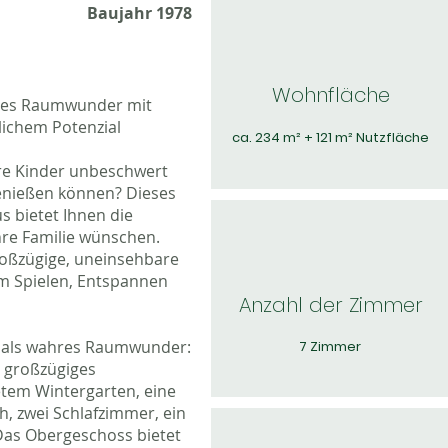
Baujahr 1978
Wohnfläche
sches Raumwunder mit
ichem Potenzial
ca. 234 m² + 121 m² Nutzfläche
hre Kinder unbeschwert
enießen können? Dieses
s bietet Ihnen die
Ihre Familie wünschen.
großzügige, uneinsehbare
um Spielen, Entspannen
Anzahl der Zimmer
t als wahres Raumwunder:
7 Zimmer
n großzügiges
tem Wintergarten, eine
, zwei Schlafzimmer, ein
Das Obergeschoss bietet